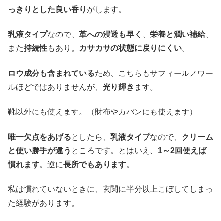
っきりとした良い香り
がします。
乳液タイプ
なので、
革への浸透も早く
、
栄養と潤い補給
、
また
持続性
もあり。
カサカサの状態に戻りにくい
。
ロウ成分も含まれている
ため、こちらもサフィールノワー
ルほどではありませんが、
光り輝き
ます。
靴以外にも使えます。（財布やカバンにも使えます）
唯一欠点をあげる
としたら、
乳液タイプ
なので、
クリーム
と使い勝手が違う
ところです。とはいえ、
1～2回使えば
慣れます
。逆に
長所でもあります
。
私は慣れていないときに、玄関に半分以上こぼしてしまっ
た経験があります。