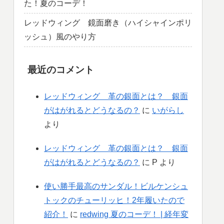
た！夏のコーデ！
レッドウィング 鏡面磨き（ハイシャインポリ
ッシュ）風のやり方
最近のコメント
レッドウィング 革の銀面とは？ 銀面
がはがれるとどうなるの？
に
いがらし
より
レッドウィング 革の銀面とは？ 銀面
がはがれるとどうなるの？
に
P
より
使い勝手最高のサンダル！ビルケンシュ
トックのチューリッヒ！2年履いたので
紹介！
に
redwing 夏のコーデ！ | 経年変