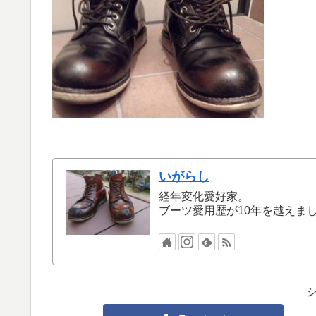
いがらし
経年変化愛好家。
ブーツ愛用歴が10年を越えま