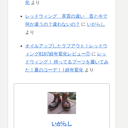
化
より
レッドウィング 革質の違い 昔と今で
何か違うの？違わないの？
に
いがらし
より
オイルアップしたラフアウト！レッドウ
ィング8167経年変化レビュー①
に
レッ
ドウィング！ 持ってるブーツを履いてみ
た！夏のコーデ！ | 経年変化
より
いがらし